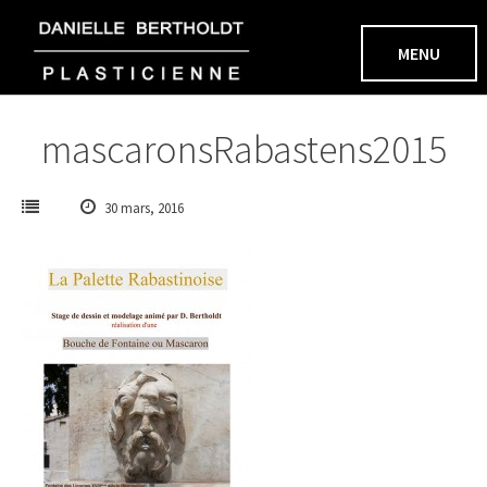
Aller
au
MENU
contenu
mascaronsRabastens2015
30 mars, 2016