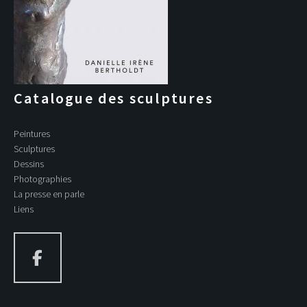
Catalogue des sculptures
Peintures
Sculptures
Dessins
Photographies
La presse en parle
Liens