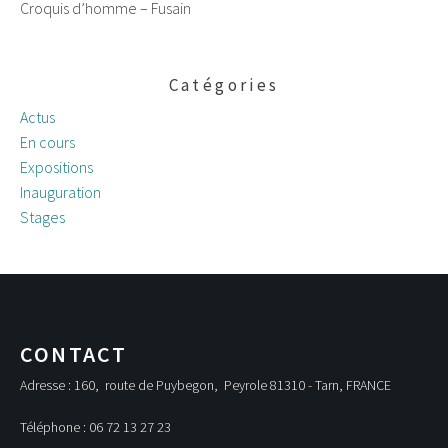
Croquis d’homme – Fusain
Catégories
Actus
En cours
Expositions
Inauguration
Stages
CONTACT
Adresse : 160, route de Puybegon, Peyrole 81310 - Tarn, FRANCE
Téléphone : 06 72 13 27 23