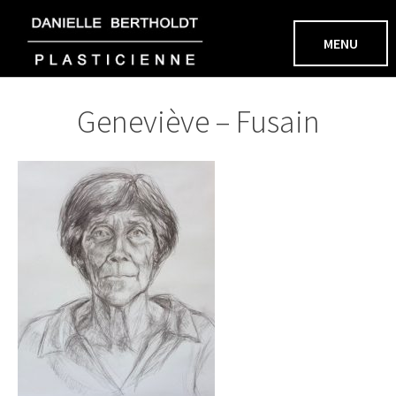
Aller
au
MENU
contenu
Geneviève – Fusain