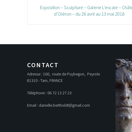
Navigation
Exposition – Sculpture – Galerie L’escale – Châ
des
d’Oléron – du 26 avril au 13 mai 2018
articles
CONTACT
Adresse : 160, route de Puybegon, Peyrole
81310 - Tarn, FRANCE
Téléphone : 06 72 13 27 23
Email : danielle.bertholdt@gmail.com