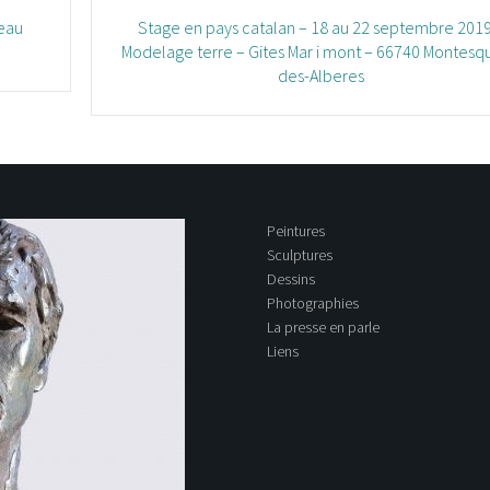
teau
Stage en pays catalan – 18 au 22 septembre 2019
Modelage terre – Gites Mar i mont – 66740 Montesq
des-Alberes
Peintures
Sculptures
Dessins
Photographies
La presse en parle
Liens