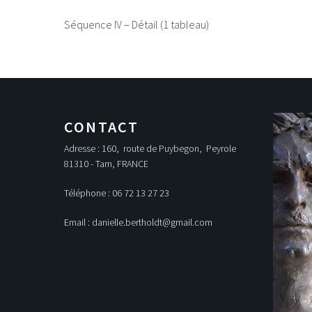
Séquence IV – Détail (1 tableau)
CONTACT
Adresse : 160, route de Puybegon, Peyrole
81310 - Tarn, FRANCE
Téléphone : 06 72 13 27 23
Email : danielle.bertholdt@gmail.com