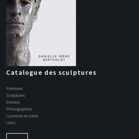
Catalogue des sculptures
Peintures
Sculptures
Dessins
Photographies
La presse en parle
Liens