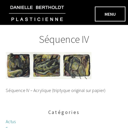
Aller
au
MENU
contenu
Séquence IV
Séquence IV – Acrylique (triptyque original sur papier)
Catégories
Actus