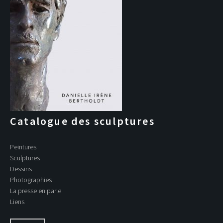
Catalogue des sculptures
Peintures
Sculptures
Dessins
Photographies
La presse en parle
Liens