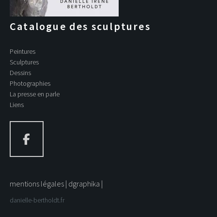
Catalogue des sculptures
Peintures
Sculptures
Dessins
Photographies
La presse en parle
Liens
mentions légales
dgraphika
danielle-bertholdt.fr