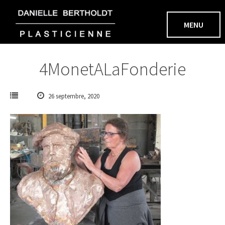
Aller
au
MENU
contenu
4MonetALaFonderie
26 septembre, 2020