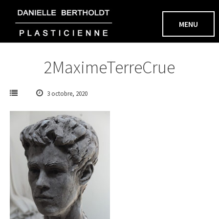
Aller
au
MENU
contenu
2MaximeTerreCrue
3 octobre, 2020