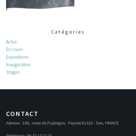
Catégories
Actus
En cours
Expositions
Inauguration
Stages
CONTACT
Adresse : 160, route de Puybegon, Peyrole 81310 - Tarn, FRANCE
Téléphone : 06 72 13 27 23