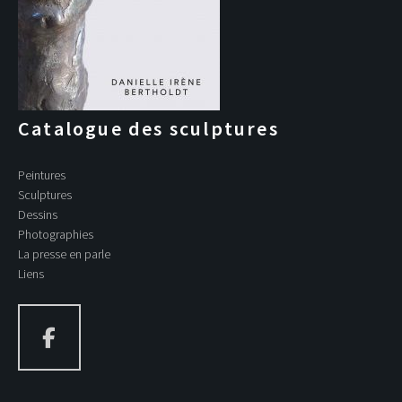
Catalogue des sculptures
Peintures
Sculptures
Dessins
Photographies
La presse en parle
Liens