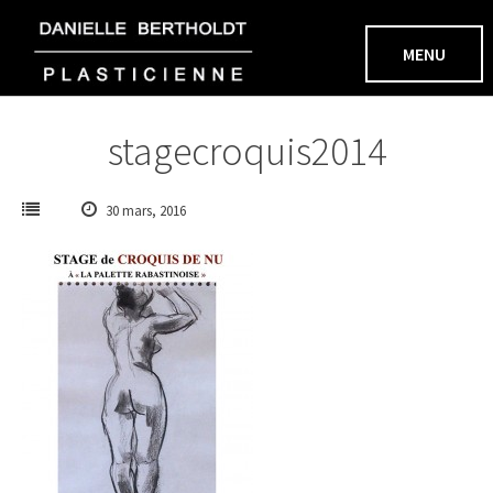
Aller
au
MENU
contenu
stagecroquis2014
30 mars, 2016